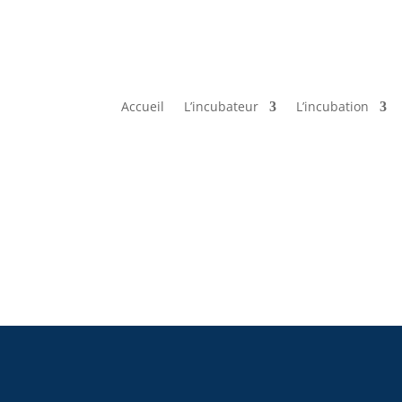
Accueil
L’incubateur
L’incubation